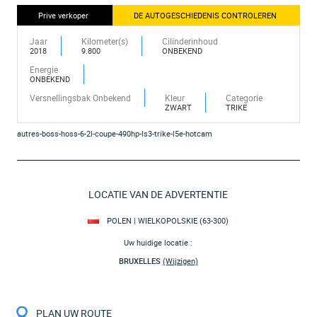
Prive verkoper
DE AUTOGESCHIEDENIS CONTROLEREN
Jaar
Kilometer(s)
Cilinderinhoud
2018
9.800
ONBEKEND
Energie
ONBEKEND
Versnellingsbak Onbekend
Kleur
Categorie
ZWART
TRIKE
autres-boss-hoss-6-2l-coupe-490hp-ls3-trike-l5e-hotcam
LOCATIE VAN DE ADVERTENTIE
POLEN | WIELKOPOLSKIE (63-300)
Uw huidige locatie :
BRUXELLES
(Wijzigen)
PLAN UW ROUTE