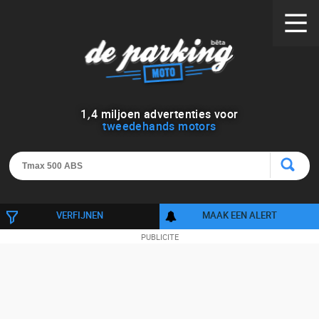
1
,
4
miljoen advertenties voor
tweedehands motors
VERFIJNEN
MAAK EEN ALERT