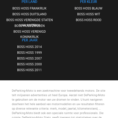
PER LAND
PER KLEUR
BOSS HOSS FRANKRIJK
BOSS HOSS BLAUW
BOSS HOSS DUITSLAND
BOSS HOSS WIT
BOSS HOSS VERENIGDE STATEN
BOSS HOSS ROOD
VAN AMERIKA
BOSS HOSS ZWEDEN
BOSS HOSS VERENIGD
KONINKRIJK
PER JAAR
BOSS HOSS 2014
BOSS HOSS 1999
BOSS HOSS 2007
BOSS HOSS 2000
BOSS HOSS 2011
DeParking-Moto
is een zoekmachine voor tweedehands motors. De site
telt miljoenen advertenties uit heel Europa. Aarzel niet
DeParking-Moto
te gebruiken om de motor van uw dromen te vinden. U kunt navigeren
doorheen het hele aanbod van motormodellen en uw resultaten filteren
op diverse relevante criteria: merk, model, jaartal, kilometerstand, …
DeParking-Moto
biedt ook een speciale ruimte voor professionals. Die
ruimte,
DeParking-Moto Stats
, geeft toegang tot statistieken over de