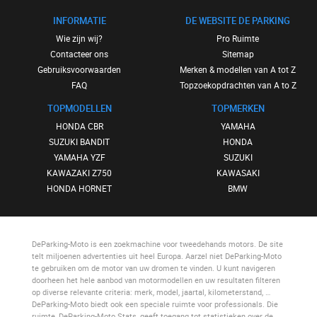
INFORMATIE
DE WEBSITE DE PARKING
Wie zijn wij?
Pro Ruimte
Contacteer ons
Sitemap
Gebruiksvoorwaarden
Merken & modellen van A tot Z
FAQ
Topzoekopdrachten van A to Z
TOPMODELLEN
TOPMERKEN
HONDA CBR
YAMAHA
SUZUKI BANDIT
HONDA
YAMAHA YZF
SUZUKI
KAWAZAKI Z750
KAWASAKI
HONDA HORNET
BMW
DeParking-Moto
is een zoekmachine voor tweedehands motors. De site
telt miljoenen advertenties uit heel Europa. Aarzel niet
DeParking-Moto
te gebruiken om de motor van uw dromen te vinden. U kunt navigeren
doorheen het hele aanbod van motormodellen en uw resultaten filteren
op diverse relevante criteria: merk, model, jaartal, kilometerstand, …
DeParking-Moto
biedt ook een speciale ruimte voor professionals. Die
ruimte,
DeParking-Moto Stats
, geeft toegang tot statistieken over de