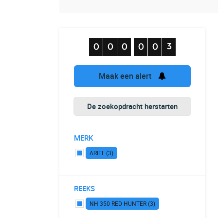
Maak een alert
De zoekopdracht herstarten
MERK
ARIEL (3)
REEKS
NH 350 RED HUNTER (3)