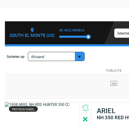
DE HELE WERELD
Selecti
SOUTH EL MONTE (US)
Sorteren op :
Afstand
ARIEL
PROFESSIONEEL
NH 350 RED 