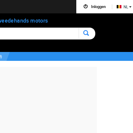
Inloggen
NL
weedehands motors
0
)