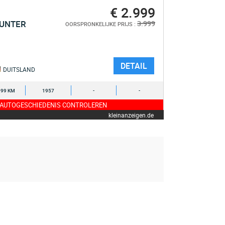
€ 2.999
HUNTER
3.999
OORSPRONKELIJKE PRIJS :
DETAIL
DUITSLAND
999 KM
1957
-
-
 AUTOGESCHIEDENIS CONTROLEREN
kleinanzeigen.de