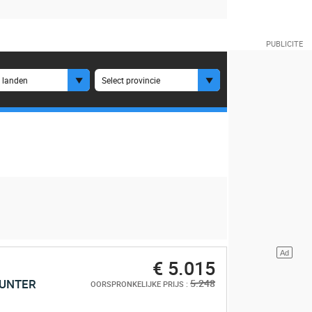
e landen
Select provincie
€ 5.015
HUNTER
5.248
OORSPRONKELIJKE PRIJS :