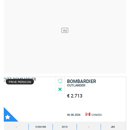
BOMBARDIER
PRIVE PERSOON
OUTLANDER
€ 2.713
06.08.2026
CANADA
-
9.000 KM
2010
-
J6E