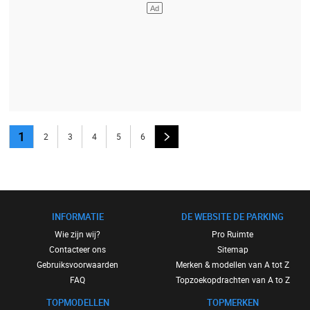
1
2
3
4
5
6
INFORMATIE
DE WEBSITE DE PARKING
Wie zijn wij?
Pro Ruimte
Contacteer ons
Sitemap
Gebruiksvoorwaarden
Merken & modellen van A tot Z
FAQ
Topzoekopdrachten van A to Z
TOPMODELLEN
TOPMERKEN