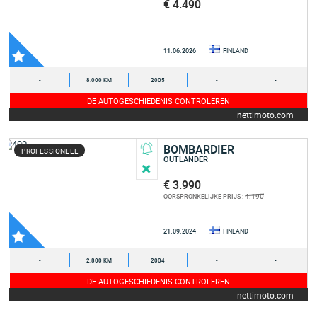
€ 4.490
11.06.2026
FINLAND
-
8.000 KM
2005
-
-
DE AUTOGESCHIEDENIS CONTROLEREN
nettimoto.com
BOMBARDIER
PROFESSIONEEL
OUTLANDER
€ 3.990
4.190
OORSPRONKELIJKE PRIJS :
21.09.2024
FINLAND
-
2.800 KM
2004
-
-
DE AUTOGESCHIEDENIS CONTROLEREN
nettimoto.com