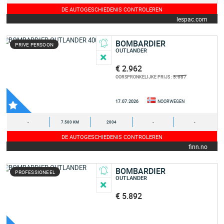
DE AUTOGESCHIEDENIS CONTROLEREN
lespac.com
BOMBARDIER
PRIVE PERSOON
OUTLANDER
€ 2.962
3.687
OORSPRONKELIJKE PRIJS :
17.07.2026
NOORWEGEN
-
7.500 KM
2004
-
-
DE AUTOGESCHIEDENIS CONTROLEREN
finn.no
BOMBARDIER
PROFESSIONEEL
OUTLANDER
€ 5.892