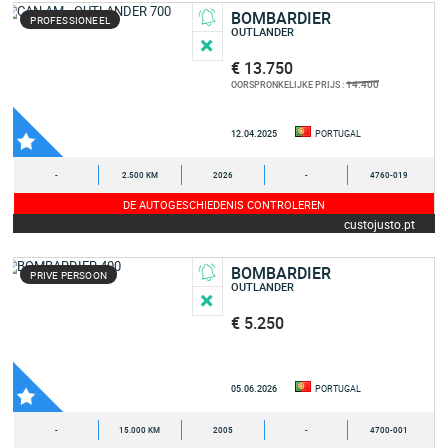
BOMBARDIER
PROFESSIONEEL
OUTLANDER
€ 13.750
14.400
OORSPRONKELIJKE PRIJS :
12.04.2025
PORTUGAL
-
2.500 KM
2026
-
4760-019
DE AUTOGESCHIEDENIS CONTROLEREN
custojusto.pt
BOMBARDIER
PRIVE PERSOON
OUTLANDER
€ 5.250
05.06.2026
PORTUGAL
-
15.000 KM
2005
-
4700-001