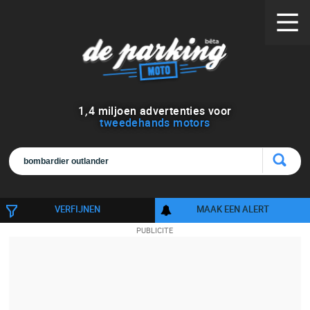
1
,
4
miljoen advertenties voor
tweedehands motors
VERFIJNEN
MAAK EEN ALERT