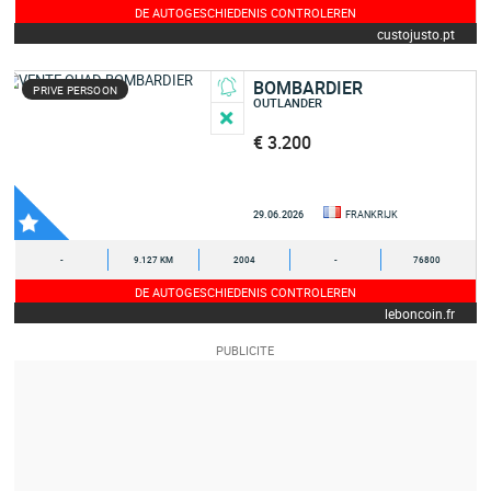
DE AUTOGESCHIEDENIS CONTROLEREN
custojusto.pt
BOMBARDIER
PRIVE PERSOON
OUTLANDER
€ 3.200
29.06.2026
FRANKRIJK
-
9.127 KM
2004
-
76800
DE AUTOGESCHIEDENIS CONTROLEREN
leboncoin.fr