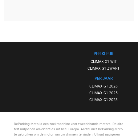
PER KLEUR
CLIMAX G1 WIT
CLIMAX G1 ZWART
PER JAAR
CLIMAX G1 2026
CLIMAX G1 2025
CLIMAX G1 2023
DeParking-Moto
is een zoekmachine voor tweedehands motors. De site
telt miljoenen advertenties uit heel Europa. Aarzel niet
DeParking-Moto
te gebruiken om de motor van uw dromen te vinden. U kunt navigeren