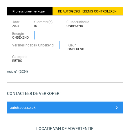
Professioneel verkoper
DE AUTOGESCHIEDENIS CONTROLEREN
Jaar
Kilometer(s)
Cilinderinhoud
2024
16
ONBEKEND
Energie
ONBEKEND
Versnellingsbak Onbekend
Kleur
ONBEKEND
Categorie
RETRO
mgb g1 (2024)
CONTACTEER DE VERKOPER :
autotrader.co.uk
LOCATIE VAN DE ADVERTENTIE