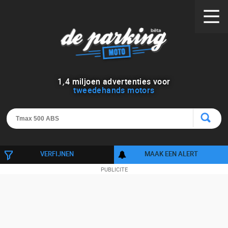
1
,
4
miljoen advertenties voor
tweedehands motors
VERFIJNEN
MAAK EEN ALERT