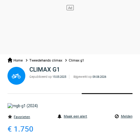
Home
Tweedehands climax
Climax g1
CLIMAX G1
Gepubliceerd op
Bijgewerkt op
15.05.2025
09.08.2026
Maak een alert
Melden
Favorieten
€ 1.750