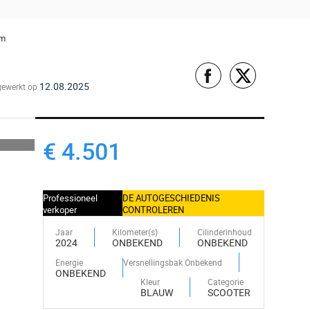
om
12.08.2025
gewerkt op
€ 4.501
Professioneel
DE AUTOGESCHIEDENIS
verkoper
CONTROLEREN
Jaar
Kilometer(s)
Cilinderinhoud
2024
ONBEKEND
ONBEKEND
Energie
Versnellingsbak Onbekend
ONBEKEND
Kleur
Categorie
BLAUW
SCOOTER