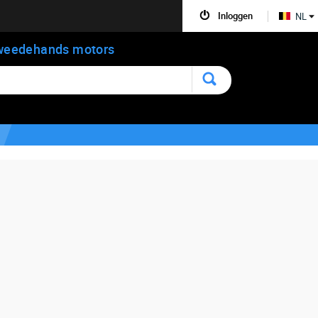
Inloggen
NL
weedehands motors