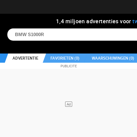
1
,
4
miljoen advertenties voor
t
ADVERTENTIE
FAVORIETEN (
0
)
WAARSCHUWINGEN (
0
)