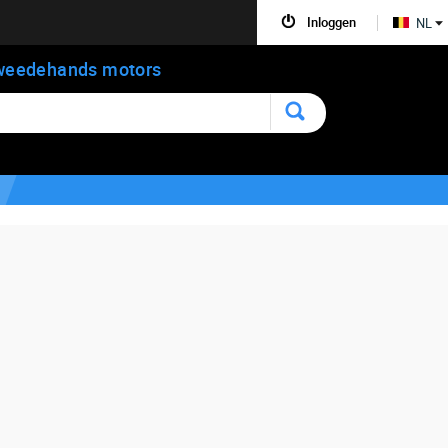
Inloggen
NL
weedehands motors