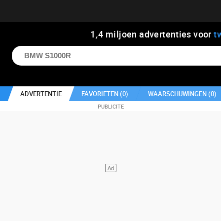
1
,
4
miljoen advertenties voor
t
ADVERTENTIE
FAVORIETEN (
0
)
WAARSCHUWINGEN (
0
)