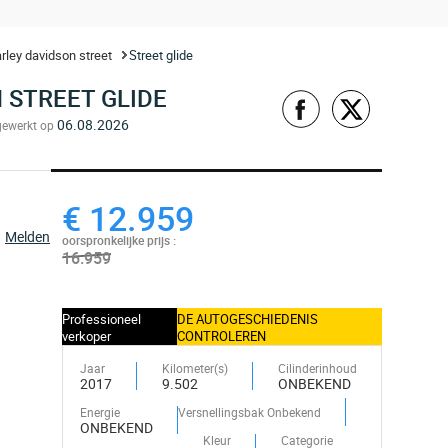
rley davidson street
Street glide
 STREET GLIDE
06.08.2026
gewerkt op
€ 12.959
Melden
oorspronkelijke prijs :
16.959
Professioneel
DE AUTOGESCHIEDENIS
verkoper
CONTROLEREN
Jaar
Kilometer(s)
Cilinderinhoud
2017
9.502
ONBEKEND
Energie
Versnellingsbak Onbekend
ONBEKEND
Kleur
Categorie