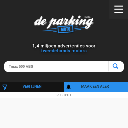
1
,
4
miljoen advertenties voor
tweedehands motors
VERFIJNEN
MAAK EEN ALERT