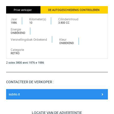
Prive verkoper
DE AUTOGESCHIEDENIS CONTROLEREN
Jaar
Kilometer(s)
Cilinderinhoud
1986
10
3.800 CC
Energie
ONBEKEND
Versnellingsbak Onbekend
Kleur
ONBEKEND
Categorie
RETRO
2 solex 3800 anni:1976 e 1986
CONTACTEER DE VERKOPER :
subito.it
LOCATIE VAN DE ADVERTENTIE