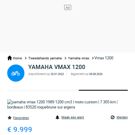
Vmax 1200
Home
Tweedehands yamaha
Yamaha vmax
YAMAHA VMAX 1200
Gepubliceerd op
Bijgewerkt op
20.01.2022
09.08.2026
Maak een alert
Melden
Favorieten
€ 9.999