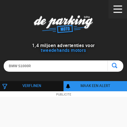
1
,
4
miljoen advertenties voor
tweedehands motors
VERFIJNEN
MAAK EEN ALERT