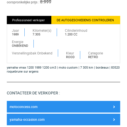
8.999
oorspronkelijke prijs :
Professioneel verkoper
DE AUTOGESCHIEDENIS CONTROLEREN
Jaar
Kilometer(s)
Cilinderinhoud
1989
7.305
1.200 CC
Energie
ONBEKEND
Versnellingsbak Onbekend
Kleur
Categorie
ROOD
RETRO
yamaha vmax 1200 1989 1200 cm3 | moto custom | 7 305 km | bordeaux | 83520
roquebrune sur argens
CONTACTEER DE VERKOPER :
motoconcess.com
yamaha-occasion.com