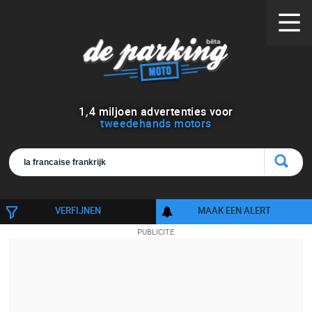
1
,
4
miljoen advertenties voor
tweedehands motors
VERFIJNEN
MAAK EEN ALERT