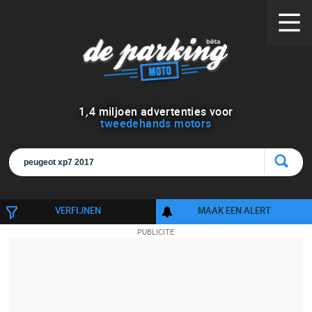
1
,
4
miljoen advertenties voor
tweedehands motors
VERFIJNEN
MAAK EEN ALERT