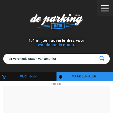
1
,
4
miljoen advertenties voor
tweedehands motors
VERFIJNEN
MAAK EEN ALERT