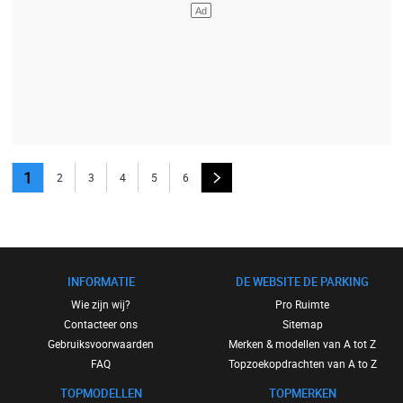
1
2
3
4
5
6
INFORMATIE
DE WEBSITE DE PARKING
Wie zijn wij?
Pro Ruimte
Contacteer ons
Sitemap
Gebruiksvoorwaarden
Merken & modellen van A tot Z
FAQ
Topzoekopdrachten van A to Z
TOPMODELLEN
TOPMERKEN