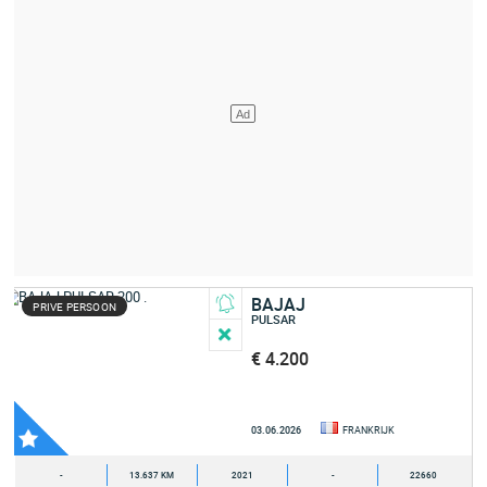
BAJAJ
PRIVE PERSOON
PULSAR
€ 4.200
03.06.2026
FRANKRIJK
-
13.637 KM
2021
-
22660