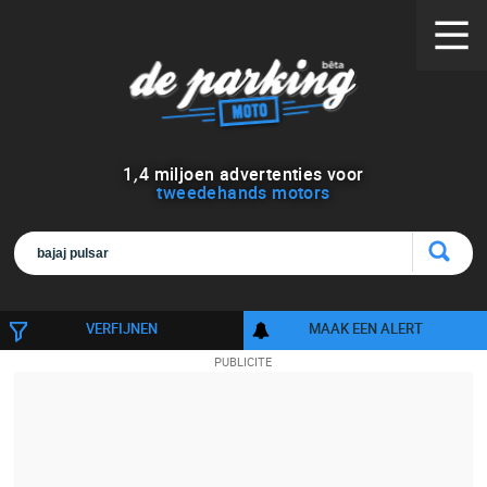
1
,
4
miljoen advertenties voor
tweedehands motors
VERFIJNEN
MAAK EEN ALERT