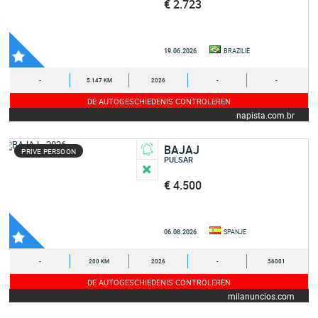
€ 2.723
19.06.2026
BRAZILIË
-
5.147 KM
2026
-
-
DE AUTOGESCHIEDENIS CONTROLEREN
napista.com.br
BAJAJ
PRIVE PERSOON
PULSAR
€ 4.500
06.08.2026
SPANJE
-
200 KM
2026
-
36001
DE AUTOGESCHIEDENIS CONTROLEREN
milanuncios.com