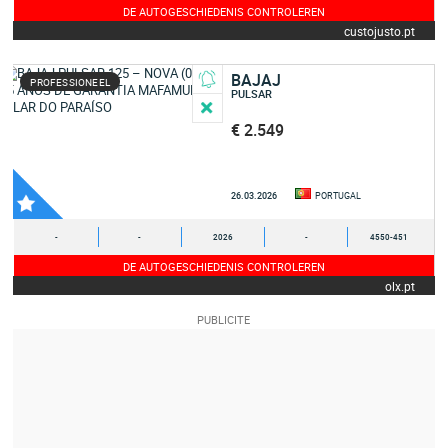
DE AUTOGESCHIEDENIS CONTROLEREN
custojusto.pt
BAJAJ
PROFESSIONEEL
PULSAR
€ 2.549
26.03.2026
PORTUGAL
-
-
2026
-
4550-451
DE AUTOGESCHIEDENIS CONTROLEREN
olx.pt