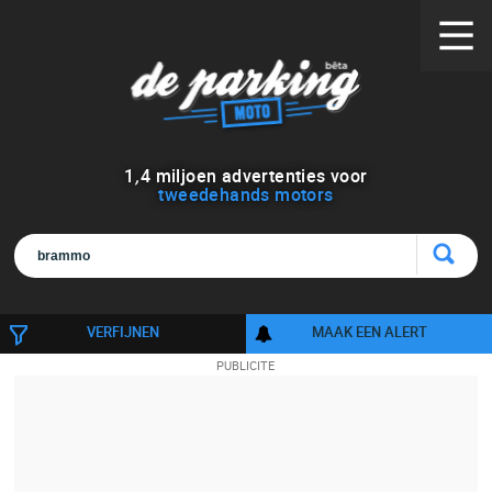
1
,
4
miljoen advertenties voor
tweedehands motors
VERFIJNEN
MAAK EEN ALERT