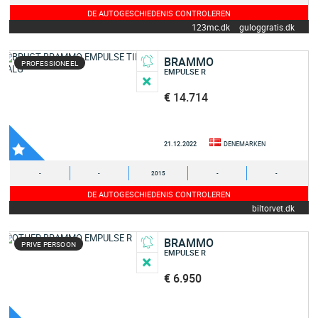
DE AUTOGESCHIEDENIS CONTROLEREN
123mc.dk
guloggratis.dk
BRAMMO
PROFESSIONEEL
EMPULSE R
€ 14.714
21.12.2022
DENEMARKEN
-
-
2015
-
-
DE AUTOGESCHIEDENIS CONTROLEREN
biltorvet.dk
BRAMMO
PRIVE PERSOON
EMPULSE R
€ 6.950