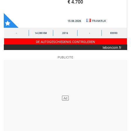
€ 4.700
15.06.2026
FRANKRIJK
-
14.288 KM
2016
-
83990
DE AUTOGESCHIEDENIS CONTROLEREN
leboncoin.fr