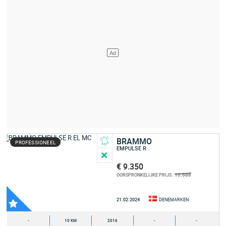
BRAMMO
PROFESSIONEEL
EMPULSE R
€ 9.350
10.688
OORSPRONKELIJKE PRIJS :
21.02.2024
DENEMARKEN
-
10 KM
2016
-
-