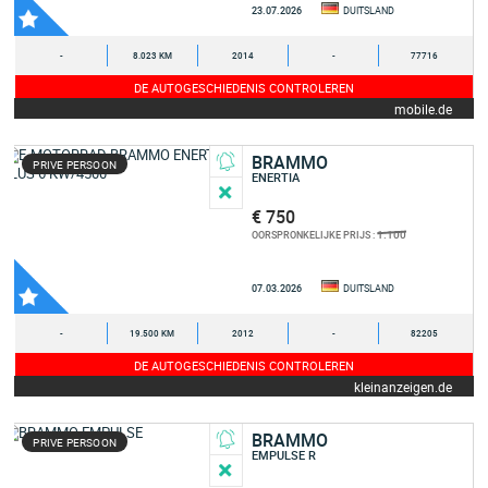
23.07.2026
DUITSLAND
-
8.023 KM
2014
-
77716
DE AUTOGESCHIEDENIS CONTROLEREN
mobile.de
BRAMMO
PRIVE PERSOON
ENERTIA
€ 750
1.100
OORSPRONKELIJKE PRIJS :
07.03.2026
DUITSLAND
-
19.500 KM
2012
-
82205
DE AUTOGESCHIEDENIS CONTROLEREN
kleinanzeigen.de
BRAMMO
PRIVE PERSOON
EMPULSE R