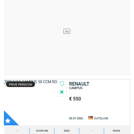
RENAULT
PRIVE PERSOON
CAMPUS
€ 550
03.07.2026
DUITSLAND
-
18.059 KM
2002
-
59269