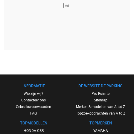
INFORMATIE
DE WEBSITE DE PARKING
Wie zijn wij?
Pro Ruimte
Contacteer ons
Sitemap
Gebruiksvoorwaarden
Merken & modellen van A tot Z
FAQ
Topzoekopdrachten van A to Z
TOPMODELLEN
TOPMERKEN
HONDA CBR
YAMAHA