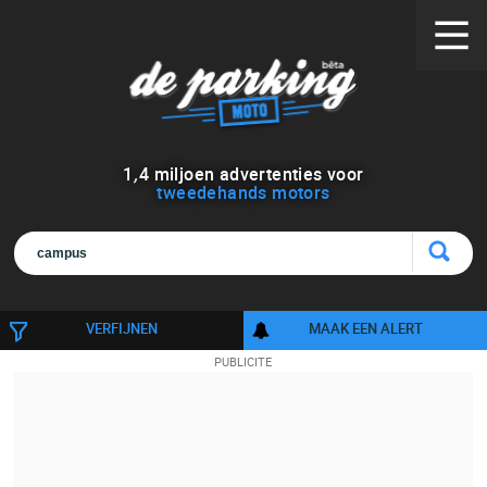
1
,
4
miljoen advertenties voor
tweedehands motors
VERFIJNEN
MAAK EEN ALERT