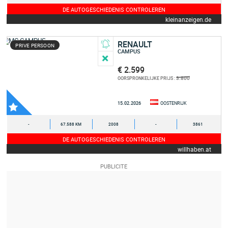
DE AUTOGESCHIEDENIS CONTROLEREN
kleinanzeigen.de
RENAULT
PRIVE PERSOON
CAMPUS
€ 2.599
3.800
OORSPRONKELIJKE PRIJS :
15.02.2026
OOSTENRIJK
-
67.588 KM
2008
-
3861
DE AUTOGESCHIEDENIS CONTROLEREN
willhaben.at