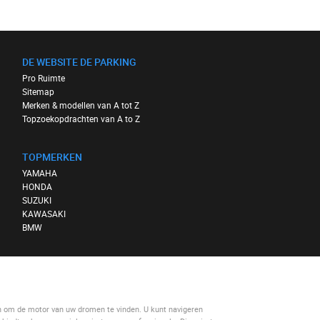
DE WEBSITE DE PARKING
Pro Ruimte
Sitemap
Merken & modellen van A tot Z
Topzoekopdrachten van A to Z
TOPMERKEN
YAMAHA
HONDA
SUZUKI
KAWASAKI
BMW
n om de motor van uw dromen te vinden. U kunt navigeren