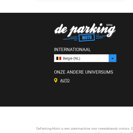
INTERNATIONAAL
België (NL)
ONZE ANDERE UNIVERSUMS
AUTO
DeParking-Moto
is een zoekmachine voor tweedehands motors. De s