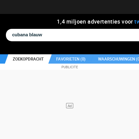
1
,
4
miljoen advertenties voor
t
ZOEKOPDRACHT
FAVORIETEN (
0
)
WAARSCHUWINGEN (