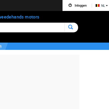
Inloggen
NL
weedehands motors
0
)