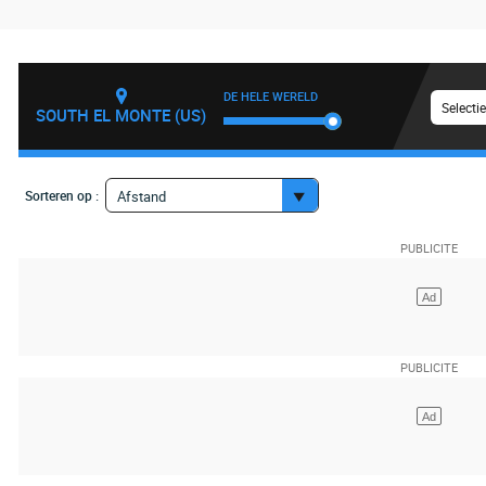
DE HELE WERELD
Selecti
SOUTH EL MONTE (US)
Sorteren op :
Afstand