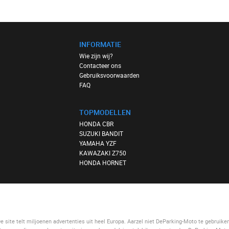
INFORMATIE
Wie zijn wij?
Contacteer ons
Gebruiksvoorwaarden
FAQ
TOPMODELLEN
HONDA CBR
SUZUKI BANDIT
YAMAHA YZF
KAWAZAKI Z750
HONDA HORNET
ite telt miljoenen advertenties uit heel Europa. Aarzel niet
DeParking-Moto
te gebruike