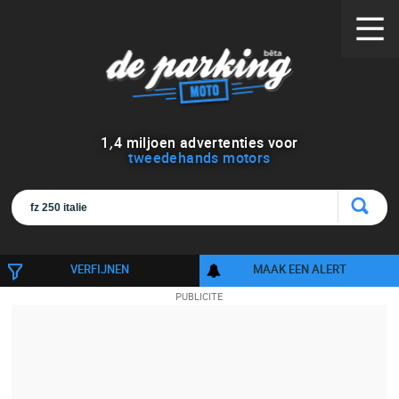
1
,
4
miljoen advertenties voor
tweedehands motors
VERFIJNEN
MAAK EEN ALERT