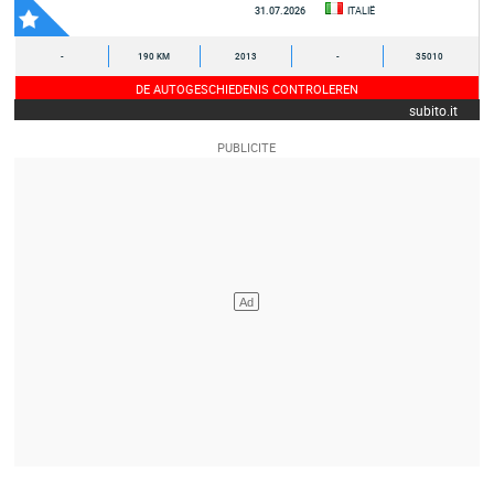
31.07.2026
ITALIË
-
190 KM
2013
-
35010
DE AUTOGESCHIEDENIS CONTROLEREN
subito.it