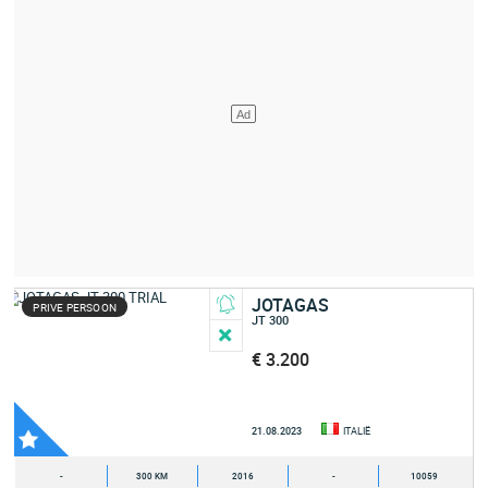
JOTAGAS
PRIVE PERSOON
JT 300
€ 3.200
21.08.2023
ITALIË
-
300 KM
2016
-
10059