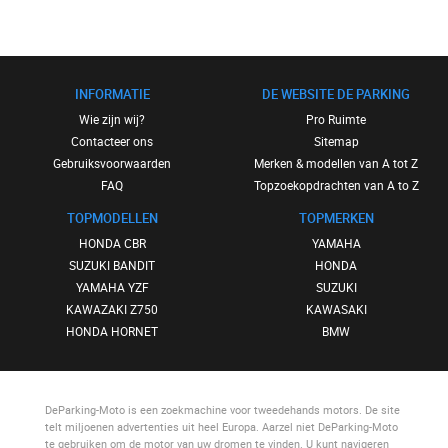
INFORMATIE
DE WEBSITE DE PARKING
Wie zijn wij?
Pro Ruimte
Contacteer ons
Sitemap
Gebruiksvoorwaarden
Merken & modellen van A tot Z
FAQ
Topzoekopdrachten van A to Z
TOPMODELLEN
TOPMERKEN
HONDA CBR
YAMAHA
SUZUKI BANDIT
HONDA
YAMAHA YZF
SUZUKI
KAWAZAKI Z750
KAWASAKI
HONDA HORNET
BMW
DeParking-Moto
is een zoekmachine voor tweedehands motors. De site
telt miljoenen advertenties uit heel Europa. Aarzel niet
DeParking-Moto
te gebruiken om de motor van uw dromen te vinden. U kunt navigeren