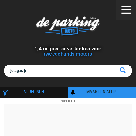
1
,
4
miljoen advertenties voor
tweedehands motors
VERFIJNEN
MAAK EEN ALERT