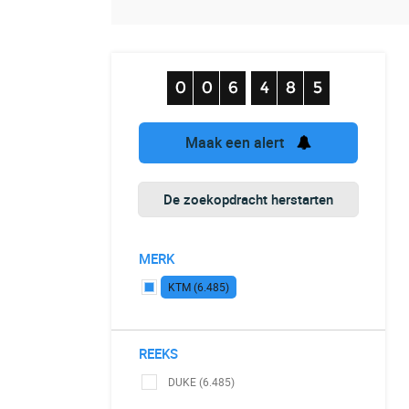
Maak een alert
De zoekopdracht herstarten
MERK
KTM (6.485)
REEKS
DUKE (6.485)