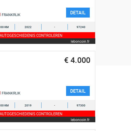
DETAIL
FRANKRIJK
000 KM
2022
-
97240
 AUTOGESCHIEDENIS CONTROLEREN
leboncoin.fr
€ 4.000
DETAIL
FRANKRIJK
000 KM
2019
-
97300
 AUTOGESCHIEDENIS CONTROLEREN
leboncoin.fr