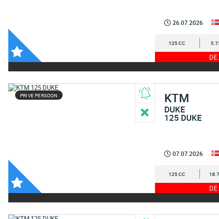
26.07.2026
125 CC
5.7
DE
KTM
PRIVE PERSOON
DUKE
125 DUKE
07.07.2026
125 CC
18.
DE