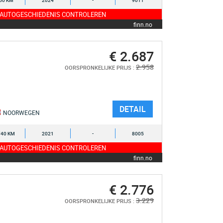
50 KM
2024
-
9011
 AUTOGESCHIEDENIS CONTROLEREN
finn.no
€ 2.687
2.958
OORSPRONKELIJKE PRIJS :
DETAIL
NOORWEGEN
740 KM
2021
-
8005
 AUTOGESCHIEDENIS CONTROLEREN
finn.no
€ 2.776
3.229
OORSPRONKELIJKE PRIJS :