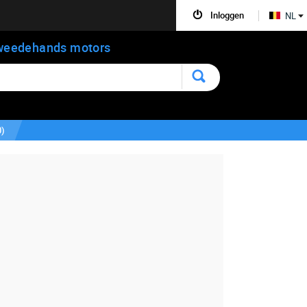
Inloggen
NL
weedehands motors
0
)