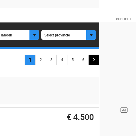
e landen
Select provincie
1
2
3
4
5
6
€ 4.500