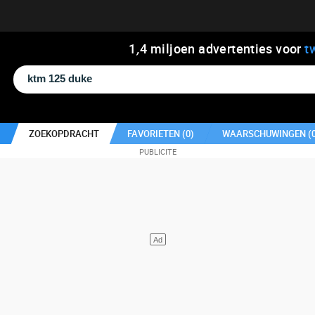
1
,
4
miljoen advertenties voor
t
ZOEKOPDRACHT
FAVORIETEN (
0
)
WAARSCHUWINGEN (