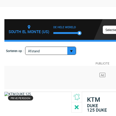
DE HELE WERELD
Selecti
SOUTH EL MONTE (US)
Sorteren op :
Afstand
KTM
PRIVE PERSOON
DUKE
125 DUKE