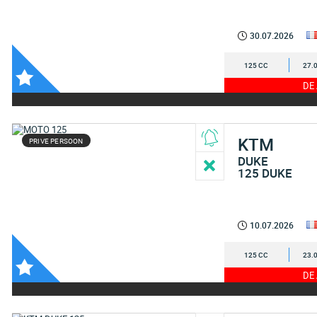
30.07.2026
125 CC
27.
DE
KTM
PRIVE PERSOON
DUKE
125 DUKE
10.07.2026
125 CC
23.
DE