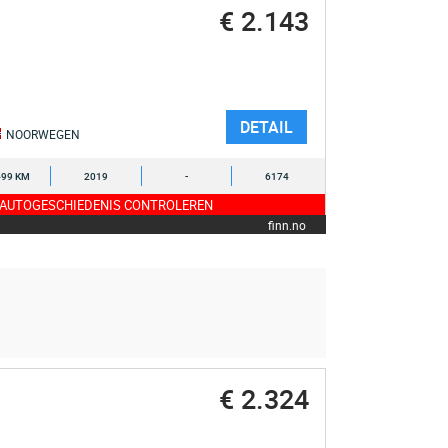
€ 2.143
DETAIL
NOORWEGEN
499 KM
2019
-
6174
 AUTOGESCHIEDENIS CONTROLEREN
finn.no
€ 2.324