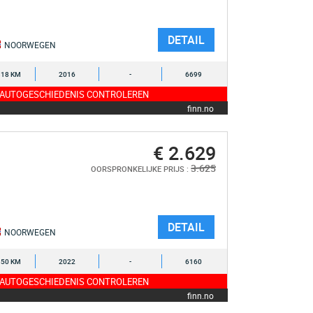
DETAIL
NOORWEGEN
318 KM
2016
-
6699
 AUTOGESCHIEDENIS CONTROLEREN
finn.no
€ 2.629
3.625
OORSPRONKELIJKE PRIJS :
DETAIL
NOORWEGEN
850 KM
2022
-
6160
 AUTOGESCHIEDENIS CONTROLEREN
finn.no