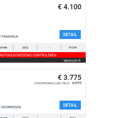
€ 4.100
DETAIL
FRANKRIJK
00 KM
2022
-
97354
 AUTOGESCHIEDENIS CONTROLEREN
leboncoin.fr
€ 3.775
4.273
OORSPRONKELIJKE PRIJS :
DETAIL
NOORWEGEN