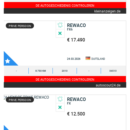
DE AUTOGESCHIEDENIS CONTROLEREN
kleinanzeigen.de
REWACO
PRIVE PERSOON
FX6
€ 17.490
24.03.2026
DUITSLAND
-
8.750 KM
2010
-
34513
DE AUTOGESCHIEDENIS CONTROLEREN
autoscout24.de
REWACO
PRIVE PERSOON
FX
€ 12.500