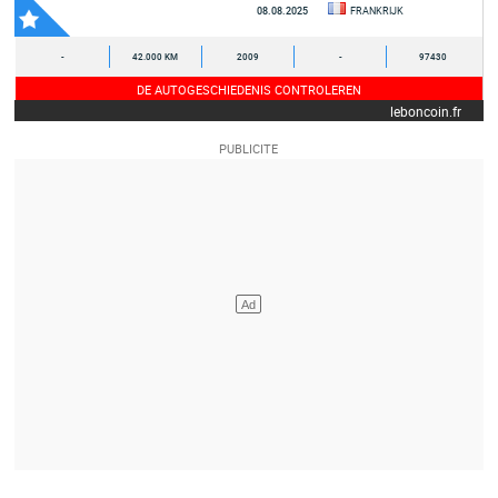
08.08.2025
FRANKRIJK
-
42.000 KM
2009
-
97430
DE AUTOGESCHIEDENIS CONTROLEREN
leboncoin.fr