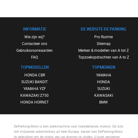
INFORMATIE
DE WEBSITE DE PARKING
Wie zijn wij?
Pro Ruimte
Contacteer ons
Sitemap
Gebruiksvoorwaarden
Merken & modellen van A tot Z
FAQ
Topzoekopdrachten van A to Z
TOPMODELLEN
TOPMERKEN
HONDA CBR
YAMAHA
SUZUKI BANDIT
HONDA
YAMAHA YZF
SUZUKI
KAWAZAKI Z750
KAWASAKI
HONDA HORNET
BMW
DeParking-Moto
is een zoekmachine voor tweedehands motors. De site
telt miljoenen advertenties uit heel Europa. Aarzel niet
DeParking-Moto
te gebruiken om de motor van uw dromen te vinden. U kunt navigeren