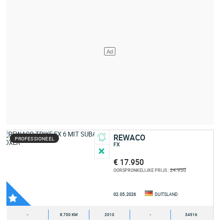
REWACO
PROFESSIONEEL
FX
€ 17.950
24.950
OORSPRONKELIJKE PRIJS :
02.05.2026
DUITSLAND
-
8.750 KM
2010
-
34516