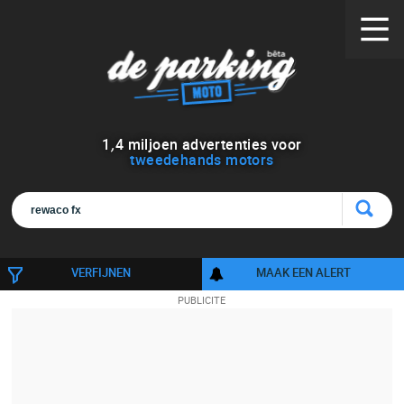
1
,
4
miljoen advertenties voor
tweedehands motors
VERFIJNEN
MAAK EEN ALERT