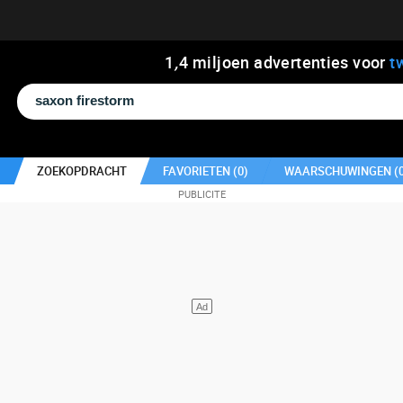
1
,
4
miljoen advertenties voor
t
ZOEKOPDRACHT
FAVORIETEN (
0
)
WAARSCHUWINGEN (