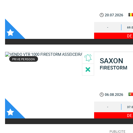
20.07.2026
-
69.
DE
SAXON
PRIVE PERSOON
FIRESTORM
06.08.2026
-
37.
DE