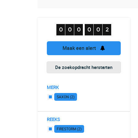
Maak een alert
De zoekopdracht herstarten
MERK
SAXON (2)
REEKS
FIRESTORM (2)