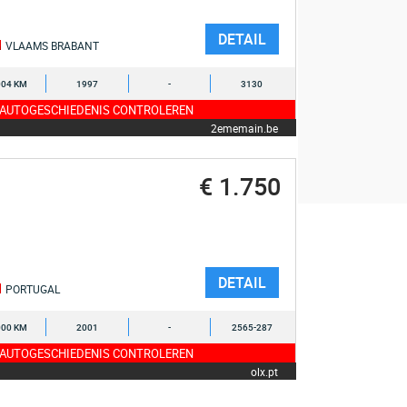
DETAIL
VLAAMS BRABANT
004 KM
1997
-
3130
 AUTOGESCHIEDENIS CONTROLEREN
2ememain.be
€ 1.750
DETAIL
PORTUGAL
000 KM
2001
-
2565-287
 AUTOGESCHIEDENIS CONTROLEREN
olx.pt