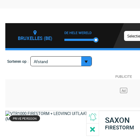
DE HELE WERELD
Selecti
BRUXELLES (BE)
Sorteren op :
Afstand
SAXON
PRIVE PERSOON
FIRESTORM