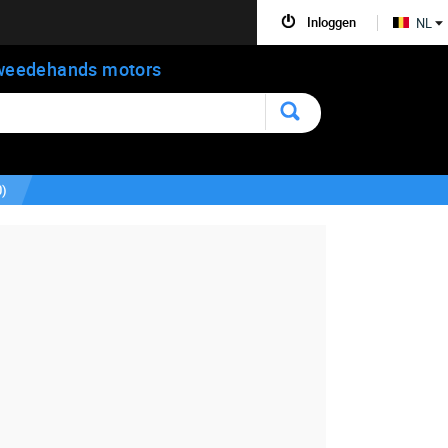
Inloggen
NL
weedehands motors
0
)