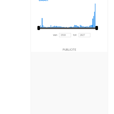
van
tot