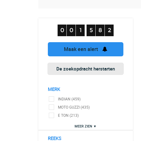
Maak een alert
De zoekopdracht herstarten
MERK
INDIAN (459)
MOTO GUZZI (435)
E TON (213)
MEER ZIEN ▼
REEKS