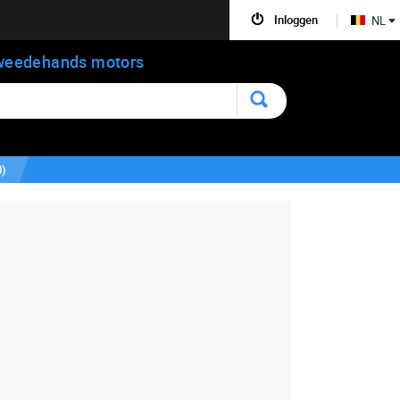
Inloggen
NL
weedehands motors
0
)