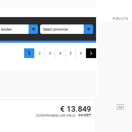
e landen
Select provincie
1
2
3
4
5
6
€ 13.849
14.687
OORSPRONKELIJKE PRIJS :