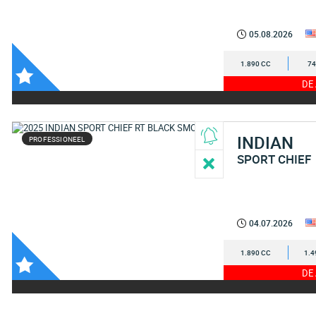
05.08.2026
1.890 CC
74
DE
INDIAN
PROFESSIONEEL
SPORT CHIEF
04.07.2026
1.890 CC
1.4
DE