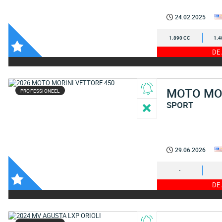
24.02.2025
1.890 CC
1.4
DE
MOTO MO
PROFESSIONEEL
SPORT
29.06.2026
-
DE