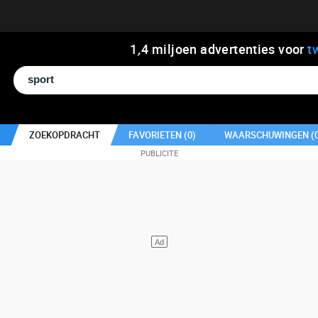
1
,
4
miljoen advertenties voor
t
ZOEKOPDRACHT
FAVORIETEN (
0
)
WAARSCHUWINGEN (