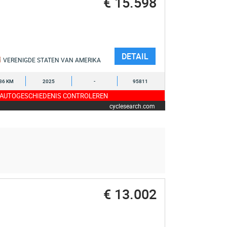
€ 15.598
DETAIL
VERENIGDE STATEN VAN AMERIKA
36 KM
2025
-
95811
 AUTOGESCHIEDENIS CONTROLEREN
cyclesearch.com
€ 13.002