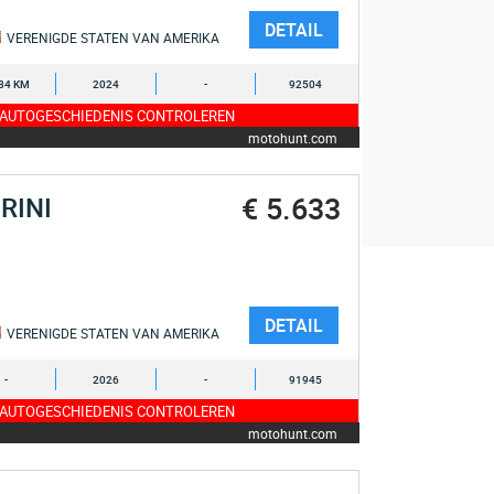
DETAIL
VERENIGDE STATEN VAN AMERIKA
84 KM
2024
-
92504
 AUTOGESCHIEDENIS CONTROLEREN
motohunt.com
€ 5.633
RINI
DETAIL
VERENIGDE STATEN VAN AMERIKA
-
2026
-
91945
 AUTOGESCHIEDENIS CONTROLEREN
motohunt.com