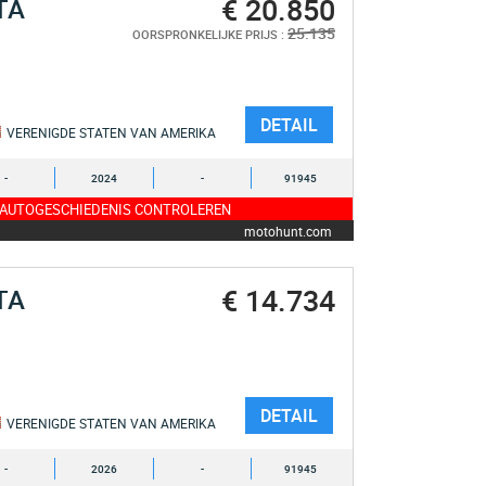
€ 20.850
TA
25.135
OORSPRONKELIJKE PRIJS :
DETAIL
VERENIGDE STATEN VAN AMERIKA
-
2024
-
91945
 AUTOGESCHIEDENIS CONTROLEREN
motohunt.com
€ 14.734
TA
DETAIL
VERENIGDE STATEN VAN AMERIKA
-
2026
-
91945