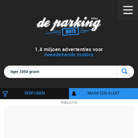
1
,
4
miljoen advertenties voor
tweedehands motors
VERFIJNEN
MAAK EEN ALERT