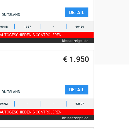
DETAIL
DUITSLAND
200 KM
1957
-
66450
 AUTOGESCHIEDENIS CONTROLEREN
kleinanzeigen.de
€ 1.950
DETAIL
DUITSLAND
39 KM
-
-
63607
 AUTOGESCHIEDENIS CONTROLEREN
kleinanzeigen.de