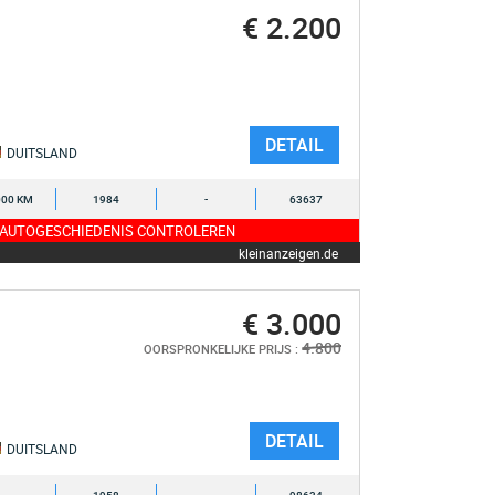
€ 2.200
DETAIL
DUITSLAND
000 KM
1984
-
63637
 AUTOGESCHIEDENIS CONTROLEREN
kleinanzeigen.de
€ 3.000
4.800
OORSPRONKELIJKE PRIJS :
DETAIL
DUITSLAND