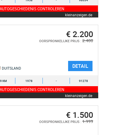
-
1958
-
98634
 AUTOGESCHIEDENIS CONTROLEREN
kleinanzeigen.de
€ 2.200
2.400
OORSPRONKELIJKE PRIJS :
DETAIL
DUITSLAND
9 KM
1978
-
91278
 AUTOGESCHIEDENIS CONTROLEREN
kleinanzeigen.de
€ 1.500
1.999
OORSPRONKELIJKE PRIJS :