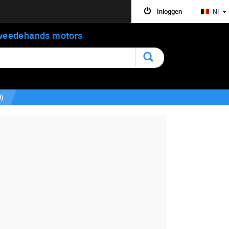
Inloggen
NL
weedehands motors
0
)