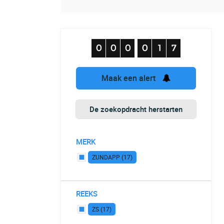
Maak een alert
De zoekopdracht herstarten
MERK
ZUNDAPP (17)
REEKS
ZS (17)