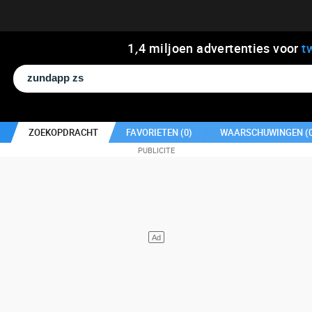
1
,
4
miljoen advertenties voor
t
ZOEKOPDRACHT
FAVORIETEN (
0
)
WAARSCHUWINGEN (