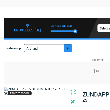
DE HELE WERELD
Selecti
BRUXELLES (BE)
Sorteren op :
Afstand
ZUNDAPP
PRIVE PERSOON
ZS