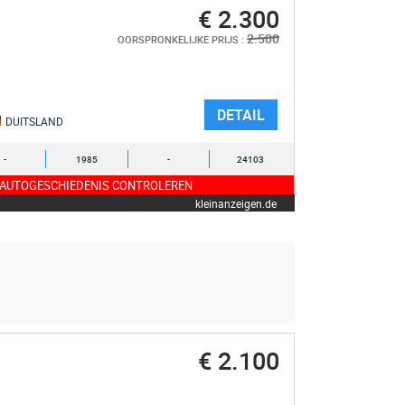
€ 2.300
2.500
OORSPRONKELIJKE PRIJS :
DETAIL
DUITSLAND
-
1985
-
24103
 AUTOGESCHIEDENIS CONTROLEREN
kleinanzeigen.de
€ 2.100