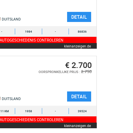
DETAIL
DUITSLAND
-
1984
-
86836
 AUTOGESCHIEDENIS CONTROLEREN
kleinanzeigen.de
€ 2.700
2.750
OORSPRONKELIJKE PRIJS :
DETAIL
DUITSLAND
311 KM
1958
-
39524
 AUTOGESCHIEDENIS CONTROLEREN
kleinanzeigen.de