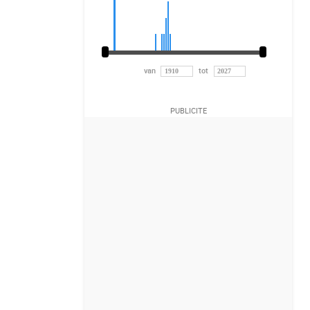
van
tot