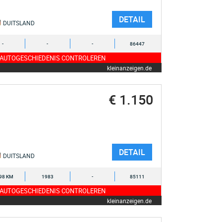
DETAIL
DUITSLAND
-
-
-
86447
 AUTOGESCHIEDENIS CONTROLEREN
kleinanzeigen.de
€ 1.150
DETAIL
DUITSLAND
98 KM
1983
-
85111
 AUTOGESCHIEDENIS CONTROLEREN
kleinanzeigen.de